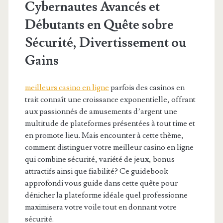
Cybernautes Avancés et
Débutants en Quête sobre
Sécurité, Divertissement ou
Gains
meilleurs casino en ligne
parfois des casinos en
trait connaît une croissance exponentielle, offrant
aux passionnés de amusements d’argent une
multitude de plateformes présentées à tout time et
en promote lieu. Mais encounter à cette thème,
comment distinguer votre meilleur casino en ligne
qui combine sécurité, variété de jeux, bonus
attractifs ainsi que fiabilité? Ce guidebook
approfondi vous guide dans cette quête pour
dénicher la plateforme idéale quel professionne
maximisera votre voile tout en donnant votre
sécurité.