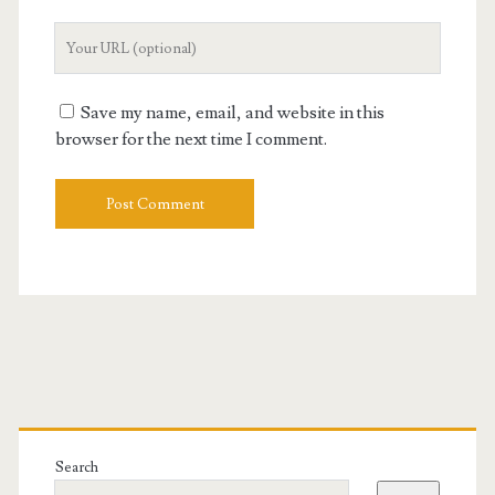
Your
Website
URL
Save my name, email, and website in this
browser for the next time I comment.
Primary
Sidebar
Search