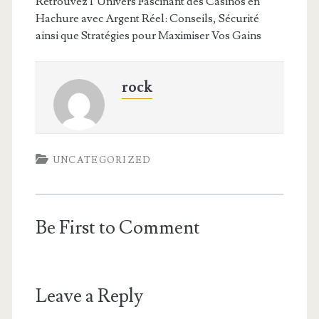
Retrouvez l’Univers Fascinant des Casinos en
Hachure avec Argent Réel: Conseils, Sécurité
ainsi que Stratégies pour Maximiser Vos Gains
rock
UNCATEGORIZED
Be First to Comment
Leave a Reply