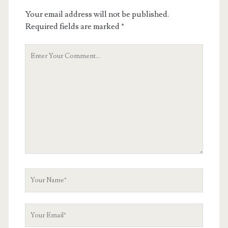
Your email address will not be published.
Required fields are marked
*
Your
Comment
Your
Name
Your
Email