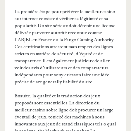
La première étape pour préférer le meilleur casino
sur internet consiste à vérifier sa légitimité et sa
popularité. Un site sérieux doit détenir une license
délivrée par votre autorité reconnue comme
l’ARJEL en France ou la Fango Gaming Authority.
Ces certifications attestent man respect des lignes
strictes en matière de sécurité, d’équité et de
transparence. Il est également judicieux de aller
voir des avis d’utilisateurs et des comparateurs
indépendants pour sony ericsson faire une idée
précise de are generally fiabilité du site.
Ensuite, la qualité et la traduction des jeux
proposés sont essentielles. La direction du
meilleur casino sobre ligne doit procurer un large
éventail de jeux, tonicité des machines à sous
innovantes aux jeux de stand classiques tels o qual