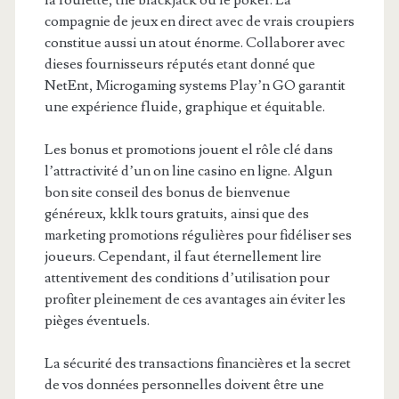
la roulette, the blackjack ou le poker. La
compagnie de jeux en direct avec de vrais croupiers
constitue aussi un atout énorme. Collaborer avec
dieses fournisseurs réputés etant donné que
NetEnt, Microgaming systems Play’n GO garantit
une expérience fluide, graphique et équitable.
Les bonus et promotions jouent el rôle clé dans
l’attractivité d’un on line casino en ligne. Algun
bon site conseil des bonus de bienvenue
généreux, kklk tours gratuits, ainsi que des
marketing promotions régulières pour fidéliser ses
joueurs. Cependant, il faut éternellement lire
attentivement des conditions d’utilisation pour
profiter pleinement de ces avantages ain éviter les
pièges éventuels.
La sécurité des transactions financières et la secret
de vos données personnelles doivent être une