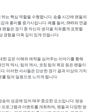
 하는 핵심 역할을 수행합니다. 송출 시간에 팬들의
과 흥미를 증가시킵니다. 예를 들어, SNS와 연결
해 팬들은 경기 중 자신의 생각을 자유롭게 표현할
상 경험을 더욱 깊이 있게 만듭니다.
 대한 깊은 이해와 애착을 심어주는 이야기를 통해
인적 역사, 팀의 역사, 코칭 팀의 목표 등은 팬들이
다. 이러한 서사들은 단순한 경기 결과 이상의 가치
로를 팀의 일원으로 느끼게 됩니다.
방송의 성공에 있어 매우 중요한 요소입니다. 방송
 프로그램과 이벤트를 개최하여, 팬들과 다양한 방