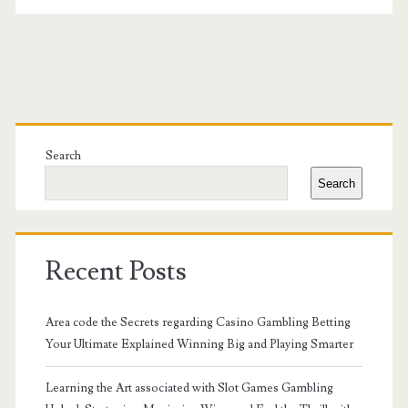
Primary
Sidebar
Search
Search
Recent Posts
Area code the Secrets regarding Casino Gambling Betting
Your Ultimate Explained Winning Big and Playing Smarter
Learning the Art associated with Slot Games Gambling