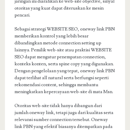
jaringan ini diarahkan ke web-site objective, sinyal
otoritas yang kuat dapat diteruskan ke mesin
pencari.
Sebagai strategi WEBSITE SEO, oneway link PBN
memberikan kontrol yang lebih besar
dibandingkan metode connection setting up
lainnya. Pemilik web-site atau praktisi WEBSITE
SEO dapat mengatur penempatan connection,
konteks konten, serta spine copy yang digunakan.
Dengan pengelolaan yang tepat, oneway link PBN
dapat terlihat all natural serta berfungsi seperti
rekomendasi content, sehingga membantu
meningkatkan kepercayaan web-site di mata Msn.
Otoritas web-site tidak hanya dibangun dari
jumlah oneway link, tetapi juga dari kualitas serta
relevansi sumber connection tersebut. Oneway
link PBN yang efektif biasanya ditempatkan pada