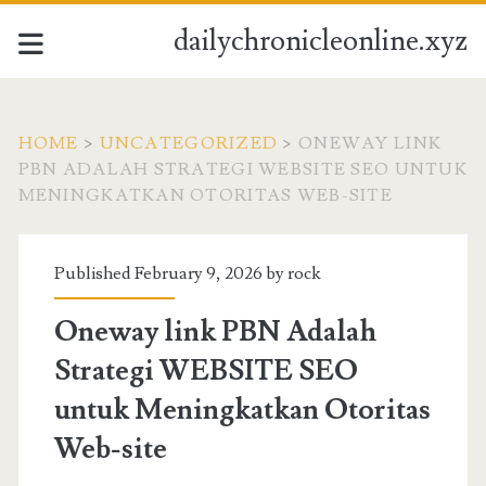
dailychronicleonline.xyz
HOME
>
UNCATEGORIZED
>
ONEWAY LINK
PBN ADALAH STRATEGI WEBSITE SEO UNTUK
MENINGKATKAN OTORITAS WEB-SITE
Published February 9, 2026 by
rock
Oneway link PBN Adalah
Strategi WEBSITE SEO
untuk Meningkatkan Otoritas
Web-site