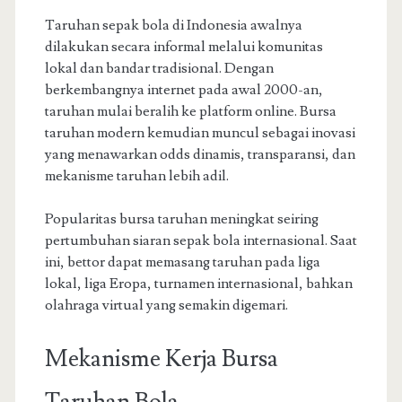
Taruhan sepak bola di Indonesia awalnya
dilakukan secara informal melalui komunitas
lokal dan bandar tradisional. Dengan
berkembangnya internet pada awal 2000-an,
taruhan mulai beralih ke platform online. Bursa
taruhan modern kemudian muncul sebagai inovasi
yang menawarkan odds dinamis, transparansi, dan
mekanisme taruhan lebih adil.
Popularitas bursa taruhan meningkat seiring
pertumbuhan siaran sepak bola internasional. Saat
ini, bettor dapat memasang taruhan pada liga
lokal, liga Eropa, turnamen internasional, bahkan
olahraga virtual yang semakin digemari.
Mekanisme Kerja Bursa