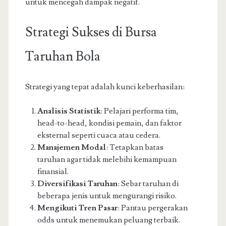
untuk mencegah dampak negatif.
Strategi Sukses di Bursa
Taruhan Bola
Strategi yang tepat adalah kunci keberhasilan:
Analisis Statistik
: Pelajari performa tim,
head-to-head, kondisi pemain, dan faktor
eksternal seperti cuaca atau cedera.
Manajemen Modal
: Tetapkan batas
taruhan agar tidak melebihi kemampuan
finansial.
Diversifikasi Taruhan
: Sebar taruhan di
beberapa jenis untuk mengurangi risiko.
Mengikuti Tren Pasar
: Pantau pergerakan
odds untuk menemukan peluang terbaik.