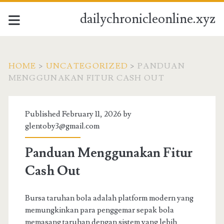
dailychronicleonline.xyz
HOME
>
UNCATEGORIZED
>
PANDUAN
MENGGUNAKAN FITUR CASH OUT
Published February 11, 2026 by
glentoby3@gmail.com
Panduan Menggunakan Fitur
Cash Out
Bursa taruhan bola adalah platform modern yang
memungkinkan para penggemar sepak bola
memasang taruhan dengan sistem yang lebih