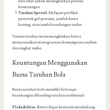
satu tiket untuk meningkatkan potensi
kemenangan.
Taruhan Spesial
: Meliputi prediksi
pencetak gol pertama, jumlah kartu
kuning, atau jumlah tendangan sudut.
Variasi taruhan ini memungkinkan bettor
menyesuaikan strategi sesuai kemampuan analisis
dan tingkat risiko.
Keuntungan Menggunakan
Bursa Taruhan Bola
Bursa taruhan bola memiliki beberapa
keuntungan dibanding taruhan tradisional:
Fleksibilitas
: Bettor dapat bertaruh mendukung