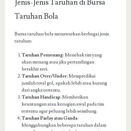
Jenis-Jenis Taruhan di Bursa
Taruhan Bola
Bursa taruhan bola menawarkan berbagai jenis
taruhan:
Taruhan Pemenang
: Menebak tim yang
akan menang atau jika pertandingan
berakhir seri.
Taruhan Over/Under
: Memprediksi
jumlah total gol, apakah lebih atau kurang
dari angka tertentu.
Taruhan Handicap
: Memberikan
keuntungan atau kerugian awal pada tim
tertentu agar peluang lebih seimbang.
Taruhan Parlay atau Ganda
:
Menggabungkan beberapa taruhan dalam