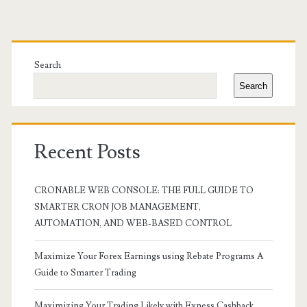
Primary
Sidebar
Search
Search
Recent Posts
CRONABLE WEB CONSOLE: THE FULL GUIDE TO
SMARTER CRON JOB MANAGEMENT,
AUTOMATION, AND WEB-BASED CONTROL
Maximize Your Forex Earnings using Rebate Programs A
Guide to Smarter Trading
Maximizing Your Trading Likely with Exness Cashback