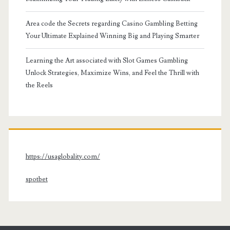
Area code the Secrets regarding Casino Gambling Betting
Your Ultimate Explained Winning Big and Playing Smarter
Learning the Art associated with Slot Games Gambling
Unlock Strategies, Maximize Wins, and Feel the Thrill with
the Reels
https://usaglobality.com/
spotbet