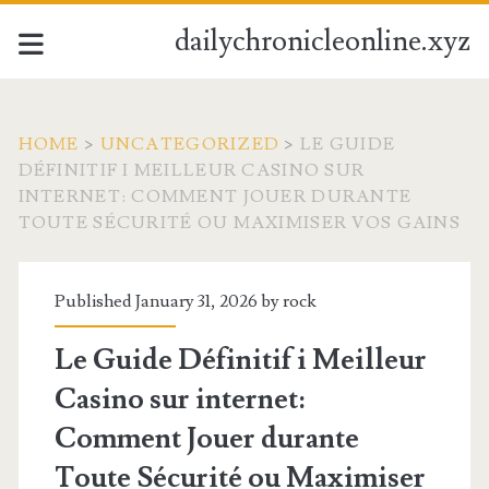
dailychronicleonline.xyz
HOME
>
UNCATEGORIZED
>
LE GUIDE
DÉFINITIF I MEILLEUR CASINO SUR
INTERNET: COMMENT JOUER DURANTE
TOUTE SÉCURITÉ OU MAXIMISER VOS GAINS
Published January 31, 2026 by
rock
Le Guide Définitif i Meilleur
Casino sur internet:
Comment Jouer durante
Toute Sécurité ou Maximiser