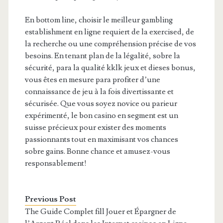
En bottom line, choisir le meilleur gambling
establishment en ligne requiert de la exercised, de
la recherche ou une compréhension précise de vos
besoins. En tenant plan de la légalité, sobre la
sécurité, para la qualité kklk jeux et dieses bonus,
vous êtes en mesure para profiter d’une
connaissance de jeu à la fois divertissante et
sécurisée. Que vous soyez novice ou parieur
expérimenté, le bon casino en segment est un
suisse précieux pour exister des moments
passionnants tout en maximisant vos chances
sobre gains. Bonne chance et amusez-vous
responsablement!
Previous Post
The Guide Complet fill Jouer et Épargner de