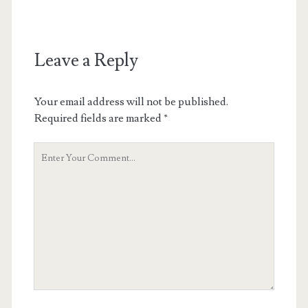
Leave a Reply
Your email address will not be published.
Required fields are marked
*
Your
Comment