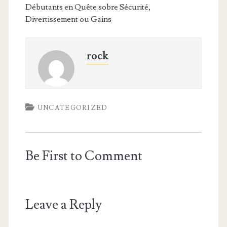
Débutants en Quête sobre Sécurité,
Divertissement ou Gains
rock
UNCATEGORIZED
Be First to Comment
Leave a Reply