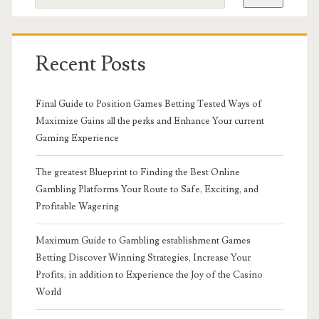
Recent Posts
Final Guide to Position Games Betting Tested Ways of
Maximize Gains all the perks and Enhance Your current
Gaming Experience
The greatest Blueprint to Finding the Best Online
Gambling Platforms Your Route to Safe, Exciting, and
Profitable Wagering
Maximum Guide to Gambling establishment Games
Betting Discover Winning Strategies, Increase Your
Profits, in addition to Experience the Joy of the Casino
World