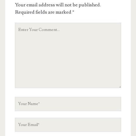
Your email address will not be published.
Required fields are marked
*
Your
Comment
Your
Name
Your
Email