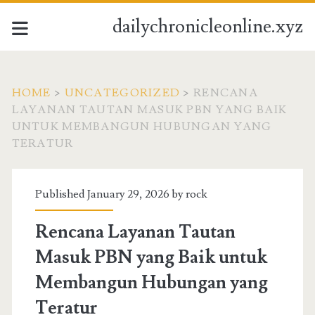
dailychronicleonline.xyz
HOME
>
UNCATEGORIZED
>
RENCANA
LAYANAN TAUTAN MASUK PBN YANG BAIK
UNTUK MEMBANGUN HUBUNGAN YANG
TERATUR
Published January 29, 2026 by
rock
Rencana Layanan Tautan
Masuk PBN yang Baik untuk
Membangun Hubungan yang
Teratur